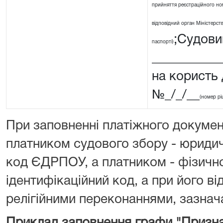
прийняття реєстраційного ном
відповідний орган Міністерства
;Судовий
паспорті)
__________
на користь
№_/_/__
(номер рі
При заповненні платіжного докумен
платником судового збору - юриди
код ЄДРПОУ, а платником - фізичн
ідентифікаційний код, а при його від
релігійними переконаннями, зазнача