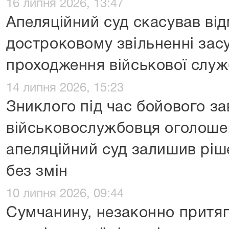
16 липня 2026, 13:47
Апеляційний суд скасував ві
достроковому звільненні зас
проходження військової слу
14 липня 2026, 15:23
Зниклого під час бойового з
військовослужбовця оголоше
апеляційний суд залишив ріш
без змін
10 липня 2026, 09:44
Сумчанину, незаконно притя