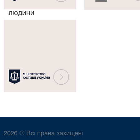
прав
рішень
людини
Міністерство
юстиції
України
2026 © Всі права захищені